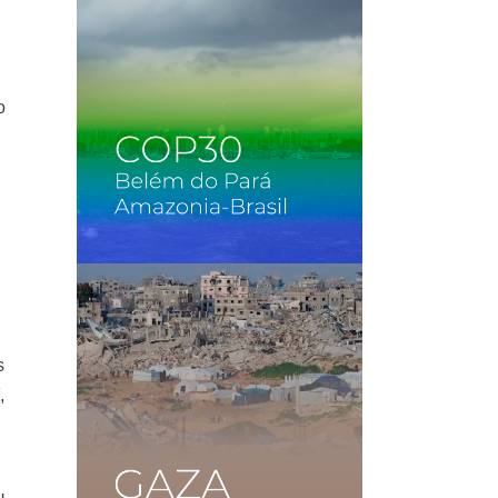
o
a
s
,