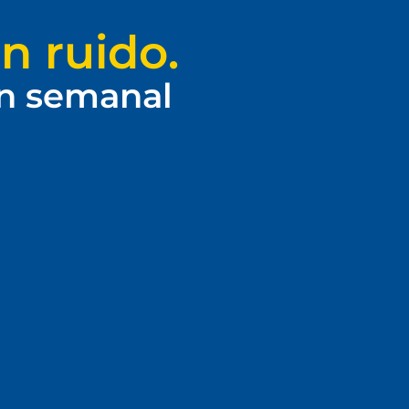
n ruido.
ín semanal