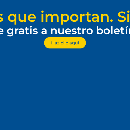
s que importan. Si
e gratis a nuestro bolet
Haz clic aquí