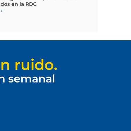
ados en la RDC
>>
n ruido.
ín semanal