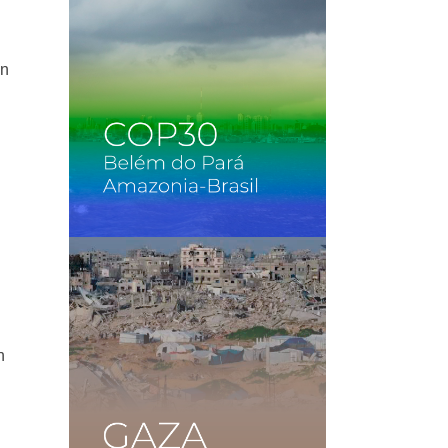
un
s
n