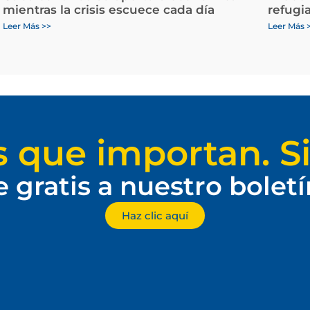
mientras la crisis escuece cada día
refugi
Leer Más >>
Leer Más 
s que importan. Si
e gratis a nuestro bolet
Haz clic aquí