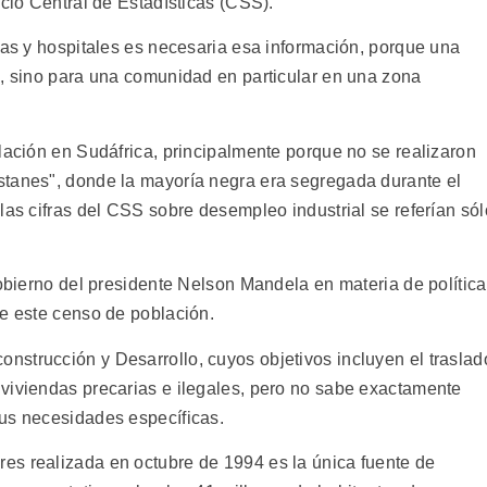
icio Central de Estadísticas (CSS).
las y hospitales es necesaria esa información, porque una
s, sino para una comunidad en particular en una zona
lación en Sudáfrica, principalmente porque no se realizaron
stanes", donde la mayoría negra era segregada durante el
las cifras del CSS sobre desempleo industrial se referían sól
gobierno del presidente Nelson Mandela en materia de política
de este censo de población.
strucción y Desarrollo, cuyos objetivos incluyen el traslad
viviendas precarias e ilegales, pero no sabe exactamente
us necesidades específicas.
es realizada en octubre de 1994 es la única fuente de