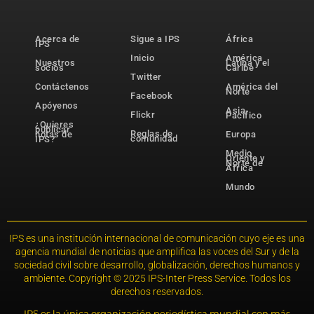
Acerca de
Sigue a IPS
África
IPS
Inicio
América
Nuestros
Latina y el
socios
Caribe
Twitter
Contáctenos
América del
Norte
Facebook
Apóyenos
Asia-
Flickr
Pacífico
¿Quieres
publicar
Reglas de
notas de
Europa
comunidad
IPS?
Medio
Oriente y
Norte de
África
Mundo
IPS es una institución internacional de comunicación cuyo eje es una
agencia mundial de noticias que amplifica las voces del Sur y de la
sociedad civil sobre desarrollo, globalización, derechos humanos y
ambiente. Copyright © 2025 IPS-Inter Press Service. Todos los
derechos reservados.
IPS es la única organización periodística mundial con más