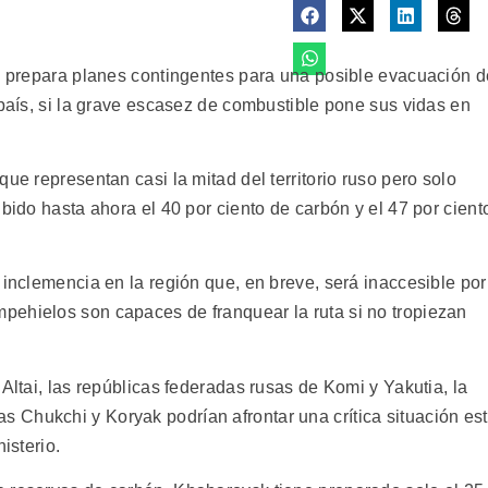
ia prepara planes contingentes para una posible evacuación d
 país, si la grave escasez de combustible pone sus vidas en
ue representan casi la mitad del territorio ruso pero solo
ibido hasta ahora el 40 por ciento de carbón y el 47 por cient
 inclemencia en la región que, en breve, será inaccesible por
pehielos son capaces de franquear la ruta si no tropiezan
Altai, las repúblicas federadas rusas de Komi y Yakutia, la
Chukchi y Koryak podrían afrontar una crítica situación es
isterio.