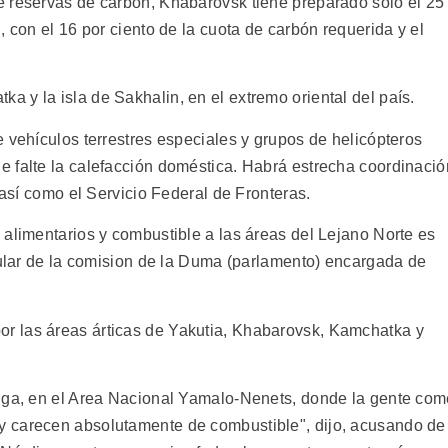
e reservas de carbón, Khabarovsk tiene preparado solo el 25
, con el 16 por ciento de la cuota de carbón requerida y el
 y la isla de Sakhalin, en el extremo oriental del país.
 vehículos terrestres especiales y grupos de helicópteros
 falte la calefacción doméstica. Habrá estrecha coordinació
 así como el Servicio Federal de Fronteras.
 alimentarios y combustible a las áreas del Lejano Norte es
itular de la comision de la Duma (parlamento) encargada de
r las áreas árticas de Yakutia, Khabarovsk, Kamchatka y
unga, en el Area Nacional Yamalo-Nenets, donde la gente co
 carecen absolutamente de combustible", dijo, acusando de