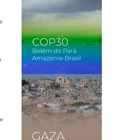
e
o
te