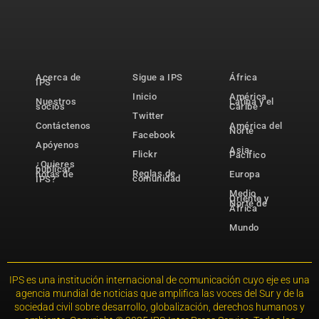
Acerca de
Sigue a IPS
África
IPS
Inicio
América
Nuestros
Latina y el
socios
Caribe
Twitter
Contáctenos
América del
Norte
Facebook
Apóyenos
Asia-
Flickr
Pacífico
¿Quieres
publicar
Reglas de
notas de
Europa
comunidad
IPS?
Medio
Oriente y
Norte de
África
Mundo
IPS es una institución internacional de comunicación cuyo eje es una
agencia mundial de noticias que amplifica las voces del Sur y de la
sociedad civil sobre desarrollo, globalización, derechos humanos y