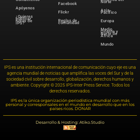
Norte
Facebook
Apóyenos
Asia-
Flickr
Pacífico
¿Quieres
publicar
Reglas de
notas de
Europa
comunidad
IPS?
Medio
Oriente y
Norte de
África
Mundo
IPS es una institución internacional de comunicación cuyo eje es una
agencia mundial de noticias que amplifica las voces del Sur y de la
sociedad civil sobre desarrollo, globalización, derechos humanos y
ambiente. Copyright © 2025 IPS-Inter Press Service. Todos los
derechos reservados.
IPS es la única organización periodística mundial con más
personal y corresponsales en el mundo en desarrollo que en los
países ricos. DONAR
Desarrollo & Hosting: Atiko.Studio