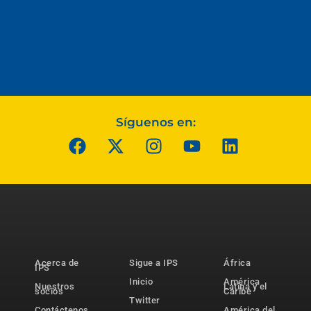
Síguenos en:
Acerca de
Sigue a IPS
África
IPS
Inicio
América
Nuestros
Latina y el
socios
Caribe
Twitter
Contáctenos
América del