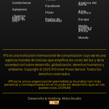
Contáctenos
América del
Norte
Facebook
Apóyenos
Asia-
Flickr
Pacífico
¿Quieres
publicar
Reglas de
notas de
Europa
comunidad
IPS?
Medio
Oriente y
Norte de
África
Mundo
IPS es una institución internacional de comunicación cuyo eje es una
agencia mundial de noticias que amplifica las voces del Sur y de la
sociedad civil sobre desarrollo, globalización, derechos humanos y
ambiente. Copyright © 2025 IPS-Inter Press Service. Todos los
derechos reservados.
IPS es la única organización periodística mundial con más
personal y corresponsales en el mundo en desarrollo que en los
países ricos. DONAR
Desarrollo & Hosting: Atiko.Studio