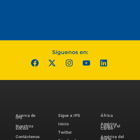
Síguenos en:
Acerca de
Sigue a IPS
África
IPS
Inicio
América
Nuestros
Latina y el
socios
Caribe
Twitter
Contáctenos
América del
Norte