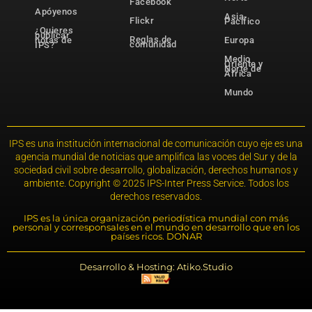
Facebook
Apóyenos
Asia-
Flickr
Pacífico
¿Quieres
publicar
Reglas de
notas de
Europa
comunidad
IPS?
Medio
Oriente y
Norte de
África
Mundo
IPS es una institución internacional de comunicación cuyo eje es una
agencia mundial de noticias que amplifica las voces del Sur y de la
sociedad civil sobre desarrollo, globalización, derechos humanos y
ambiente. Copyright © 2025 IPS-Inter Press Service. Todos los
derechos reservados.
IPS es la única organización periodística mundial con más
personal y corresponsales en el mundo en desarrollo que en los
países ricos. DONAR
Desarrollo & Hosting: Atiko.Studio