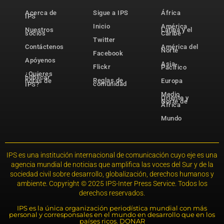
Acerca de
Sigue a IPS
África
IPS
Inicio
América
Nuestros
Latina y el
socios
Caribe
Twitter
Contáctenos
América del
Norte
Facebook
Apóyenos
Asia-
Flickr
Pacífico
¿Quieres
publicar
Reglas de
notas de
Europa
comunidad
IPS?
Medio
Oriente y
Norte de
África
Mundo
IPS es una institución internacional de comunicación cuyo eje es una
agencia mundial de noticias que amplifica las voces del Sur y de la
sociedad civil sobre desarrollo, globalización, derechos humanos y
ambiente. Copyright © 2025 IPS-Inter Press Service. Todos los
derechos reservados.
IPS es la única organización periodística mundial con más
personal y corresponsales en el mundo en desarrollo que en los
países ricos. DONAR