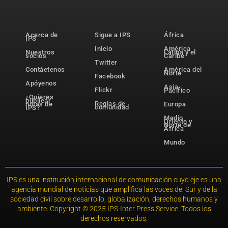
Acerca de
Sigue a IPS
África
IPS
Inicio
América
Nuestros
Latina y el
socios
Caribe
Twitter
Contáctenos
América del
Norte
Facebook
Apóyenos
Asia-
Flickr
Pacífico
¿Quieres
publicar
Reglas de
notas de
Europa
comunidad
IPS?
Medio
Oriente y
Norte de
África
Mundo
IPS es una institución internacional de comunicación cuyo eje es una
agencia mundial de noticias que amplifica las voces del Sur y de la
sociedad civil sobre desarrollo, globalización, derechos humanos y
ambiente. Copyright © 2025 IPS-Inter Press Service. Todos los
derechos reservados.