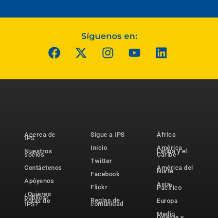
Síguenos en:
Acerca de
Sigue a IPS
África
IPS
Inicio
América
Nuestros
Latina y el
socios
Caribe
Twitter
Contáctenos
América del
Norte
Facebook
Apóyenos
Asia-
Flickr
Pacífico
¿Quieres
publicar
Reglas de
notas de
Europa
comunidad
IPS?
Medio
Oriente y