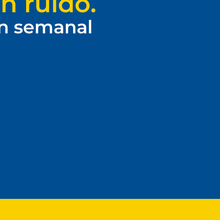
n ruido.
ín semanal