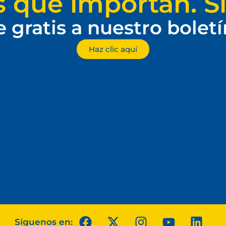
s que importan. Si
e gratis a nuestro bolet
Haz clic aquí
Síguenos en: