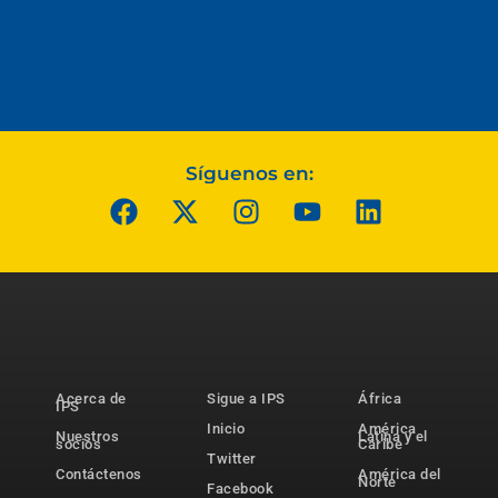
Síguenos en:
Acerca de
Sigue a IPS
África
IPS
Inicio
América
Nuestros
Latina y el
socios
Caribe
Twitter
Contáctenos
América del
Norte
Facebook