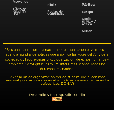
Apóyenos
Asia-
Flickr
Pacífico
¿Quieres
publicar
Reglas de
notas de
Europa
comunidad
IPS?
Medio
Oriente y
Norte de
África
Mundo
IPS es una institución internacional de comunicación cuyo eje es una
agencia mundial de noticias que amplifica las voces del Sur y de la
sociedad civil sobre desarrollo, globalización, derechos humanos y
ambiente. Copyright © 2025 IPS-Inter Press Service. Todos los
derechos reservados.
IPS es la única organización periodística mundial con más
personal y corresponsales en el mundo en desarrollo que en los
países ricos. DONAR
Desarrollo & Hosting: Atiko.Studio