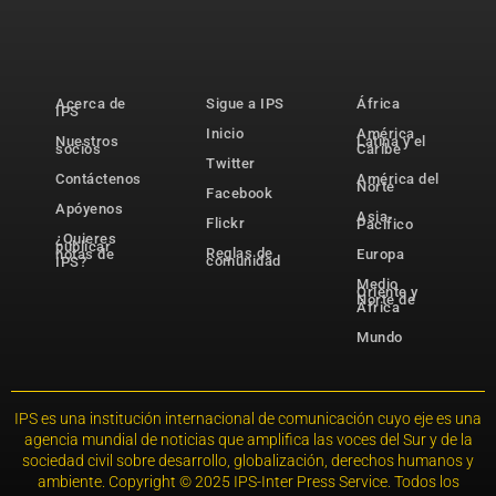
Acerca de
Sigue a IPS
África
IPS
Inicio
América
Nuestros
Latina y el
socios
Caribe
Twitter
Contáctenos
América del
Norte
Facebook
Apóyenos
Asia-
Flickr
Pacífico
¿Quieres
publicar
Reglas de
notas de
Europa
comunidad
IPS?
Medio
Oriente y
Norte de
África
Mundo
IPS es una institución internacional de comunicación cuyo eje es una
agencia mundial de noticias que amplifica las voces del Sur y de la
sociedad civil sobre desarrollo, globalización, derechos humanos y
ambiente. Copyright © 2025 IPS-Inter Press Service. Todos los