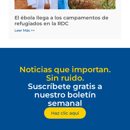
El ébola llega a los campamentos de
refugiados en la RDC
Leer Más >>
Noticias que importan.
Sin ruido.
Suscríbete gratis a
nuestro boletín
semanal
Haz clic aquí