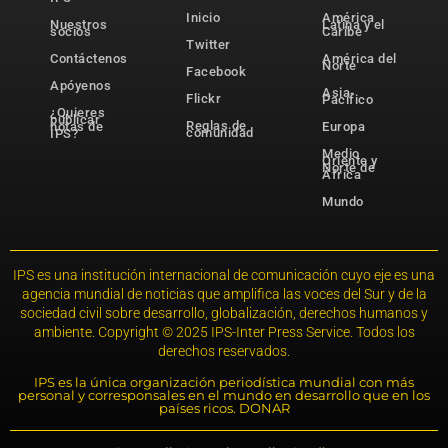
Inicio
América
Nuestros
Latina y el
socios
Caribe
Twitter
Contáctenos
América del
Norte
Facebook
Apóyenos
Asia-
Flickr
Pacífico
¿Quieres
publicar
Reglas de
notas de
Europa
comunidad
IPS?
Medio
Oriente y
Norte de
África
Mundo
IPS es una institución internacional de comunicación cuyo eje es una
agencia mundial de noticias que amplifica las voces del Sur y de la
sociedad civil sobre desarrollo, globalización, derechos humanos y
ambiente. Copyright © 2025 IPS-Inter Press Service. Todos los
derechos reservados.
IPS es la única organización periodística mundial con más
personal y corresponsales en el mundo en desarrollo que en los
países ricos. DONAR