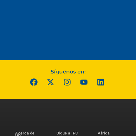
Síguenos en:
Acerca de
Sigue a IPS
África
IPS