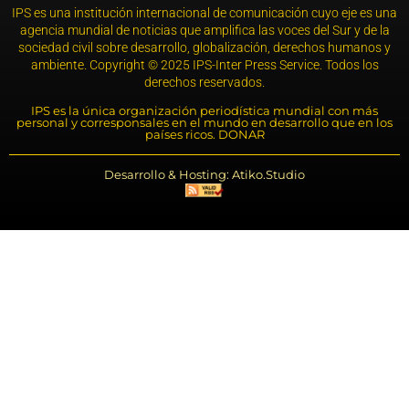
IPS es una institución internacional de comunicación cuyo eje es una
agencia mundial de noticias que amplifica las voces del Sur y de la
sociedad civil sobre desarrollo, globalización, derechos humanos y
ambiente. Copyright © 2025 IPS-Inter Press Service. Todos los
derechos reservados.
IPS es la única organización periodística mundial con más
personal y corresponsales en el mundo en desarrollo que en los
países ricos. DONAR
Desarrollo & Hosting: Atiko.Studio