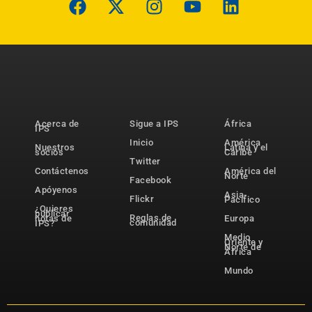
Acerca de
Sigue a IPS
África
IPS
Inicio
América
Nuestros
Latina y el
socios
Caribe
Twitter
Contáctenos
América del
Norte
Facebook
Apóyenos
Asia-
Flickr
Pacífico
¿Quieres
publicar
Reglas de
notas de
Europa
comunidad
IPS?
Medio
Oriente y
Norte de
África
Mundo