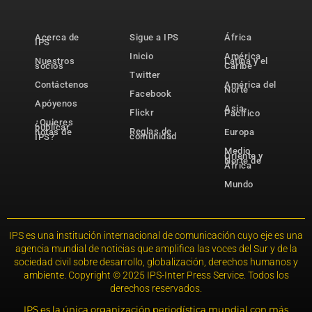
Acerca de
Sigue a IPS
África
IPS
Inicio
América
Nuestros
Latina y el
socios
Caribe
Twitter
Contáctenos
América del
Norte
Facebook
Apóyenos
Asia-
Flickr
Pacífico
¿Quieres
publicar
Reglas de
notas de
Europa
comunidad
IPS?
Medio
Oriente y
Norte de
África
Mundo
IPS es una institución internacional de comunicación cuyo eje es una
agencia mundial de noticias que amplifica las voces del Sur y de la
sociedad civil sobre desarrollo, globalización, derechos humanos y
ambiente. Copyright © 2025 IPS-Inter Press Service. Todos los
derechos reservados.
IPS es la única organización periodística mundial con más