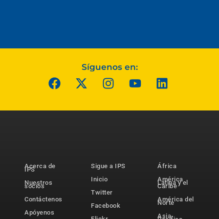
Síguenos en:
Acerca de
Sigue a IPS
África
IPS
Inicio
América
Nuestros
Latina y el
socios
Caribe
Twitter
Contáctenos
América del
Norte
Facebook
Apóyenos
Asia-
Flickr