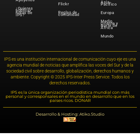
Asia-
Flickr
Pacífico
¿Quieres
publicar
Reglas de
notas de
Europa
comunidad
IPS?
Medio
Oriente y
Norte de
África
Mundo
IPS es una institución internacional de comunicación cuyo eje es una
agencia mundial de noticias que amplifica las voces del Sur y de la
sociedad civil sobre desarrollo, globalización, derechos humanos y
ambiente. Copyright © 2025 IPS-Inter Press Service. Todos los
derechos reservados.
IPS es la única organización periodística mundial con más
personal y corresponsales en el mundo en desarrollo que en los
países ricos. DONAR
Desarrollo & Hosting: Atiko.Studio