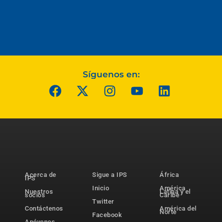
Síguenos en:
Acerca de
Sigue a IPS
África
IPS
Inicio
América
Nuestros
Latina y el
socios
Caribe
Twitter
Contáctenos
América del
Norte
Facebook
Apóyenos