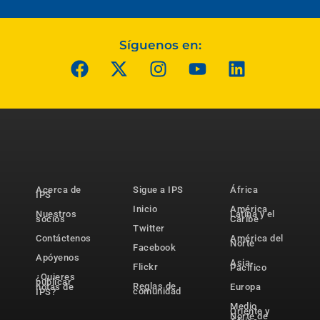
Síguenos en:
Acerca de
Sigue a IPS
África
IPS
Inicio
América
Nuestros
Latina y el
socios
Caribe
Twitter
Contáctenos
América del
Norte
Facebook
Apóyenos
Asia-
Flickr
Pacífico
¿Quieres
publicar
Reglas de
notas de
Europa
comunidad
IPS?
Medio
Oriente y
Norte de