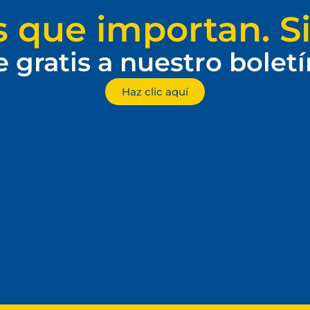
s que importan. Si
e gratis a nuestro bolet
Haz clic aquí