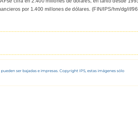
CAFse cifra en 2.400 millones de dólares, en tanto desde 199
ancieros por 1.400 millones de dólares. (FIN/IPS/hm/dg/if/96
 pueden ser bajadas e impresas. Copyright IPS, estas imágenes sólo