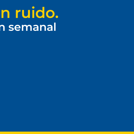
n ruido.
ín semanal