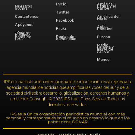
Inicio
América
Nuestros
Latina y el
socios
Caribe
Twitter
Contáctenos
América del
Norte
Facebook
Apóyenos
Asia-
Flickr
Pacífico
¿Quieres
publicar
Reglas de
notas de
Europa
comunidad
IPS?
Medio
Oriente y
Norte de
África
Mundo
IPS es una institución internacional de comunicación cuyo eje es una
agencia mundial de noticias que amplifica las voces del Sur y de la
sociedad civil sobre desarrollo, globalización, derechos humanos y
ambiente. Copyright © 2025 IPS-Inter Press Service. Todos los
derechos reservados.
IPS es la única organización periodística mundial con más
personal y corresponsales en el mundo en desarrollo que en los
países ricos. DONAR
Desarrollo & Hosting: Atiko.Studio