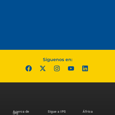
Síguenos en:
Acerca de
Sigue a IPS
África
IPS