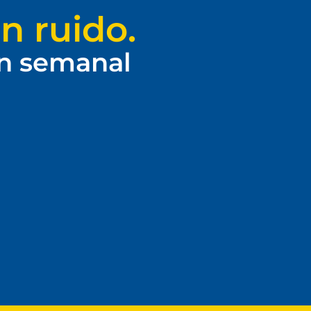
n ruido.
ín semanal