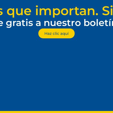
s que importan. Si
e gratis a nuestro bolet
Haz clic aquí