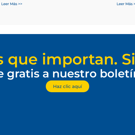
Leer Más >>
Leer Más 
s que importan. Si
e gratis a nuestro bolet
Haz clic aquí