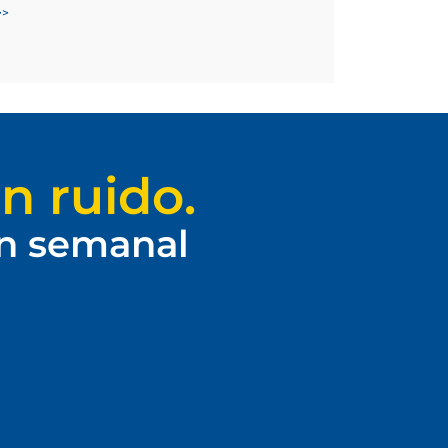
>>
n ruido.
ín semanal