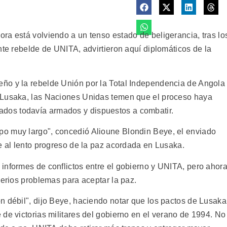
ra está volviendo a un tenso estado de beligerancia, tras lo
nte rebelde de UNITA, advirtieron aquí diplomáticos de la
ño y la rebelde Unión por la Total Independencia de Angola
 Lusaka, las Naciones Unidas temen que el proceso haya
os todavía armados y dispuestos a combatir.
o muy largo", concedió Alioune Blondin Beye, el enviado
e al lento progreso de la paz acordada en Lusaka.
informes de conflictos entre el gobierno y UNITA, pero ahor
serios problemas para aceptar la paz.
n débil", dijo Beye, haciendo notar que los pactos de Lusaka
de victorias militares del gobierno en el verano de 1994. No