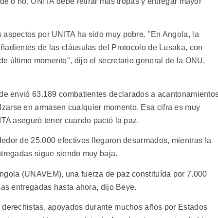
ade o no, UNITA debe retirar más tropas y entregar mayor
s aspectos por UNITA ha sido muy pobre. "En Angola, la
ñadientes de las cláusulas del Protocolo de Lusaka, con
e último momento", dijo el secretario general de la ONU,
elde envió 63.189 combatientes declarados a acantonamiento
lzarse en armasen cualquier momento. Esa cifra es muy
NITA aseguró tener cuando pactó la paz.
edor de 25.000 efectivos llegaron desarmados, mientras la
ntregadas sigue siendo muy baja.
Angola (UNAVEM), una fuerza de paz constituída por 7.000
mas entregadas hasta ahora, dijo Beye.
s derechistas, apoyados durante muchos años por Estados