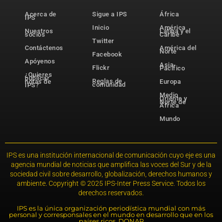
Acerca de
Sigue a IPS
África
IPS
Inicio
América
Nuestros
Latina y el
socios
Caribe
Twitter
Contáctenos
América del
Norte
Facebook
Apóyenos
Asia-
Flickr
Pacífico
¿Quieres
publicar
Reglas de
notas de
Europa
comunidad
IPS?
Medio
Oriente y
Norte de
África
Mundo
IPS es una institución internacional de comunicación cuyo eje es una
agencia mundial de noticias que amplifica las voces del Sur y de la
sociedad civil sobre desarrollo, globalización, derechos humanos y
ambiente. Copyright © 2025 IPS-Inter Press Service. Todos los
derechos reservados.
IPS es la única organización periodística mundial con más
personal y corresponsales en el mundo en desarrollo que en los
países ricos. DONAR