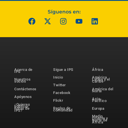
Síguenos en:
Acerca de
Sigue a IPS
África
IPS
Inicio
América
Nuestros
Latina y el
socios
Caribe
Twitter
Contáctenos
América del
Norte
Facebook
Apóyenos
Asia-
Flickr
Pacífico
¿Quieres
publicar
Reglas de
notas de
Europa
comunidad
IPS?
Medio
Oriente y
Norte de
África