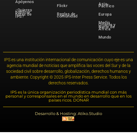
Apóyenos
Asia-
Flickr
Pacífico
¿Quieres
publicar
Reglas de
notas de
Europa
comunidad
IPS?
Medio
Oriente y
Norte de
África
Mundo
IPS es una institución internacional de comunicación cuyo eje es una
agencia mundial de noticias que amplifica las voces del Sur y de la
sociedad civil sobre desarrollo, globalización, derechos humanos y
ambiente. Copyright © 2025 IPS-Inter Press Service. Todos los
derechos reservados.
IPS es la única organización periodística mundial con más
personal y corresponsales en el mundo en desarrollo que en los
países ricos. DONAR
Desarrollo & Hosting: Atiko.Studio