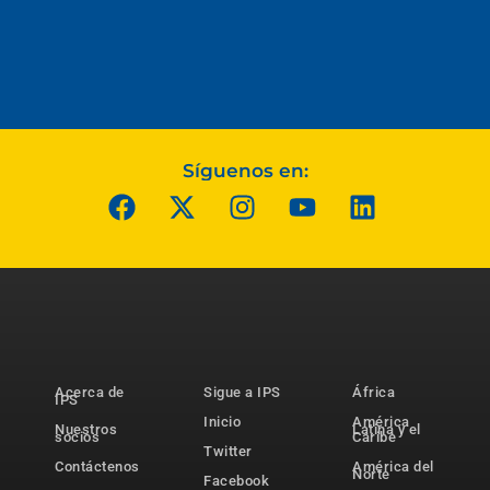
Síguenos en:
Acerca de
Sigue a IPS
África
IPS
Inicio
América
Nuestros
Latina y el
socios
Caribe
Twitter
Contáctenos
América del
Norte
Facebook