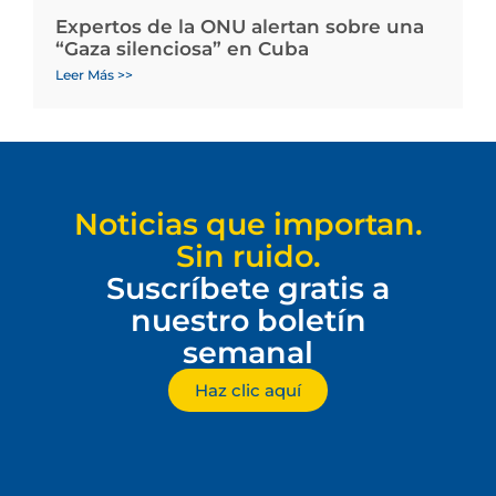
Expertos de la ONU alertan sobre una
“Gaza silenciosa” en Cuba
Leer Más >>
Noticias que importan.
Sin ruido.
Suscríbete gratis a
nuestro boletín
semanal
Haz clic aquí