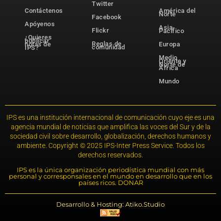
Twitter
Contáctenos
América del
Norte
Facebook
Apóyenos
Asia-
Flickr
Pacífico
¿Quieres
publicar
Reglas de
notas de
Europa
comunidad
IPS?
Medio
Oriente y
Norte de
África
Mundo
IPS es una institución internacional de comunicación cuyo eje es una
agencia mundial de noticias que amplifica las voces del Sur y de la
sociedad civil sobre desarrollo, globalización, derechos humanos y
ambiente. Copyright © 2025 IPS-Inter Press Service. Todos los
derechos reservados.
IPS es la única organización periodística mundial con más
personal y corresponsales en el mundo en desarrollo que en los
países ricos. DONAR
Desarrollo & Hosting: Atiko.Studio