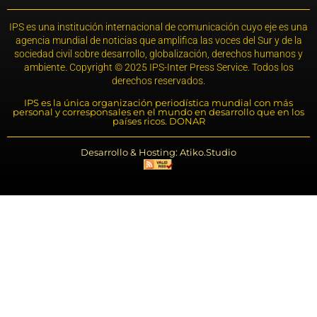
IPS es una institución internacional de comunicación cuyo eje es una
agencia mundial de noticias que amplifica las voces del Sur y de la
sociedad civil sobre desarrollo, globalización, derechos humanos y
ambiente. Copyright © 2025 IPS-Inter Press Service. Todos los
derechos reservados.
IPS es la única organización periodística mundial con más
personal y corresponsales en el mundo en desarrollo que en los
países ricos. DONAR
Desarrollo & Hosting: Atiko.Studio