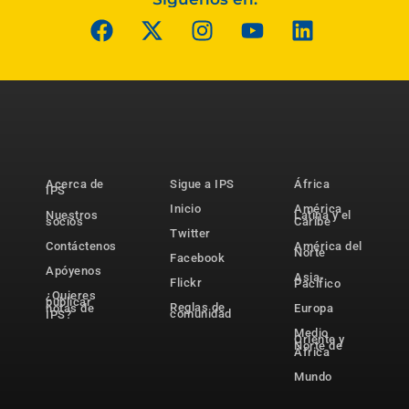
Acerca de
Sigue a IPS
África
IPS
Inicio
América
Nuestros
Latina y el
socios
Caribe
Twitter
Contáctenos
América del
Norte
Facebook
Apóyenos
Asia-
Flickr
Pacífico
¿Quieres
publicar
Reglas de
notas de
Europa
comunidad
IPS?
Medio
Oriente y
Norte de
África
Mundo