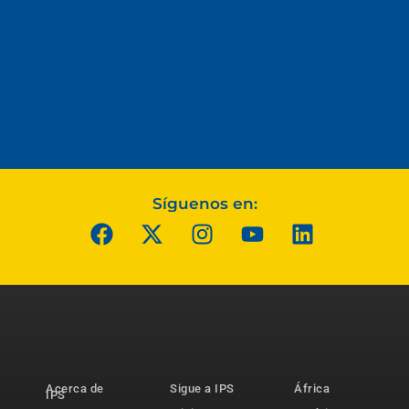
Síguenos en:
Acerca de
Sigue a IPS
África
IPS