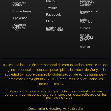
Inicio
América
Nuestros
Latina y el
socios
Caribe
Twitter
Contáctenos
América del
Norte
Facebook
Apóyenos
Asia-
Flickr
Pacífico
¿Quieres
publicar
Reglas de
notas de
Europa
comunidad
IPS?
Medio
Oriente y
Norte de
África
Mundo
IPS es una institución internacional de comunicación cuyo eje es una
agencia mundial de noticias que amplifica las voces del Sur y de la
sociedad civil sobre desarrollo, globalización, derechos humanos y
ambiente. Copyright © 2025 IPS-Inter Press Service. Todos los
derechos reservados.
IPS es la única organización periodística mundial con más
personal y corresponsales en el mundo en desarrollo que en los
países ricos. DONAR
Desarrollo & Hosting: Atiko.Studio