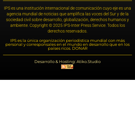
IPS es una institución internacional de comunicación cuyo eje es una
agencia mundial de noticias que amplifica las voces del Sur y de la
sociedad civil sobre desarrollo, globalización, derechos humanos y
ambiente. Copyright © 2025 IPS-Inter Press Service. Todos los
derechos reservados.
IPS es la única organización periodística mundial con más
personal y corresponsales en el mundo en desarrollo que en los
países ricos. DONAR
Desarrollo & Hosting: Atiko.Studio