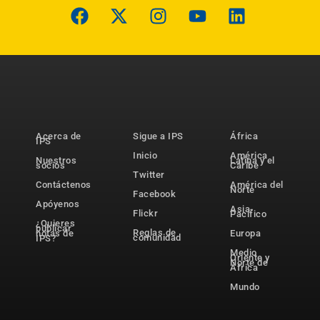
Acerca de
Sigue a IPS
África
IPS
Inicio
América
Nuestros
Latina y el
socios
Caribe
Twitter
Contáctenos
América del
Norte
Facebook
Apóyenos
Asia-
Flickr
Pacífico
¿Quieres
publicar
Reglas de
notas de
Europa
comunidad
IPS?
Medio
Oriente y
Norte de
África
Mundo