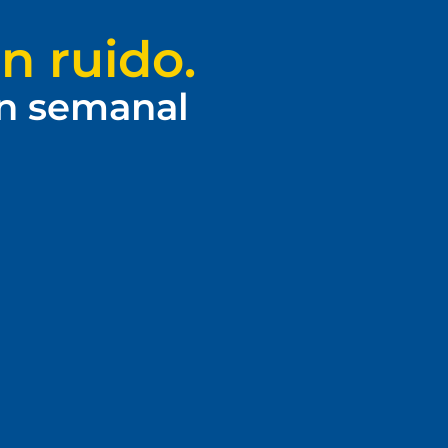
n ruido.
ín semanal