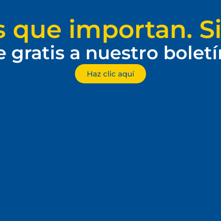
s que importan. Si
e gratis a nuestro bolet
Haz clic aquí