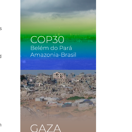
s
d
n