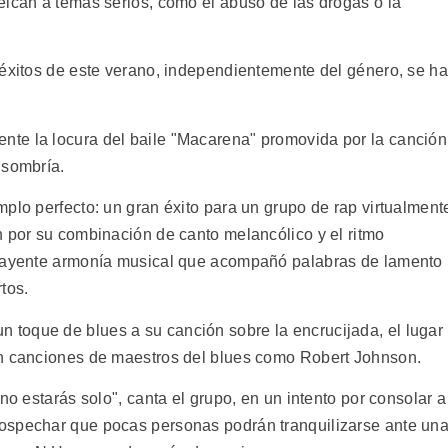
elcan a temas serios, como el abuso de las drogas o la
 éxitos de este verano, independientemente del género, se h
te la locura del baile "Macarena" promovida por la canción
 sombría.
plo perfecto: un gran éxito para un grupo de rap virtualment
n por su combinación de canto melancólico y el ritmo
trayente armonía musical que acompañó palabras de lamento
tos.
toque de blues a su canción sobre la encrucijada, el lugar
an canciones de maestros del blues como Robert Johnson.
no estarás solo", canta el grupo, en un intento por consolar a
ospechar que pocas personas podrán tranquilizarse ante un