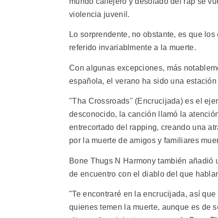
mundo callejero y desolado del rap se vu
violencia juvenil.
Lo sorprendente, no obstante, es que los
referido invariablmente a la muerte.
Con algunas excepciones, más notablemen
española, el verano ha sido una estación
"Tha Crossroads" (Encrucijada) es el ejem
desconocido, la canción llamó la atenció
entrecortado del rapping, creando una a
por la muerte de amigos y familiares muer
Bone Thugs N Harmony también añadió un 
de encuentro con el diablo del que habl
"Te encontraré en la encrucijada, así que 
quienes temen la muerte, aunque es de s