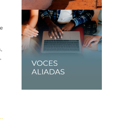
te
,
,