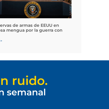
servas de armas de EEUU en
osa mengua por la guerra con
>>
n ruido.
ín semanal