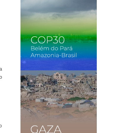
ra
co
o