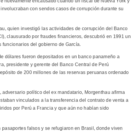
 fue nuevamente encausado cuando un fiscal de Nueva York y
o involucraban con sendos casos de corrupción durante su
au, quien investigó las actividades de corrupción del Banco
I), clausurado por fraudes financieros, descubrió en 1991 u
s funcionarios del gobierno de García.
 de dólares fueron depositados en un banco panameño a
a, presidente y gerente del Banco Central de Perú
epósito de 200 millones de las reservas peruanas ordenado
 adversario político del ex mandatario, Morgenthau afirma
staban vinculados a la transferencia del contrato de venta a
ridos por Perú a Francia y que aún no habían sido
pasaportes falsos y se refugiaron en Brasil, donde viven