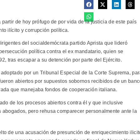
partir de hoy prófugo de por vida de la justicia de este país
o ilícito y corrupción política.
 dirigentes del socialdemócrata partido Aprista que lideró
e persecución política contra el ex mandatario, quien se
, tras escapar a su detención por parte del Ejército.
ue adoptado por un Tribunal Especial de la Corte Suprema, pa
e fueron abiertos por supuestos sobornos recibidos de un ban
ada que manejaba fondos de cooperación italiana.
rado de los procesos abiertos contra él y que inclusive
sus abogados, pero rehusa comparecer personalmente ante la
lto de una acusación de presunción de enriquecimiento ilicit