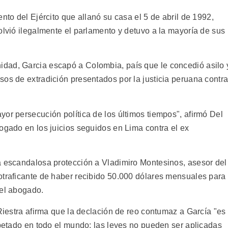
nto del Ejército que allanó su casa el 5 de abril de 1992,
olvió ilegalmente el parlamento y detuvo a la mayoría de sus
dad, Garcia escapó a Colombia, país que le concedió asilo 
sos de extradición presentados por la justicia peruana contr
or persecución política de los últimos tiempos", afirmó Del
ogado en los juicios seguidos en Lima contra el ex
a escandalosa protección a Vladimiro Montesinos, asesor del
otraficante de haber recibido 50.000 dólares mensuales para
 el abogado.
 Riestra afirma que la declación de reo contumaz a García "es
spetado en todo el mundo: las leyes no pueden ser aplicadas