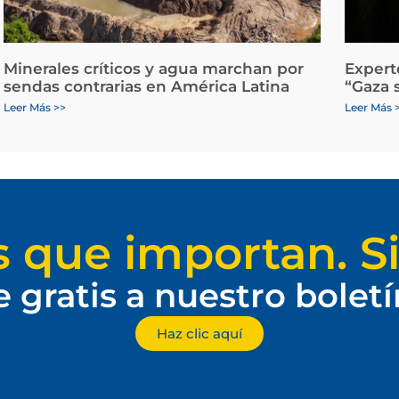
Minerales críticos y agua marchan por
Expert
sendas contrarias en América Latina
“Gaza 
Leer Más >>
Leer Más 
s que importan. Si
e gratis a nuestro bolet
Haz clic aquí