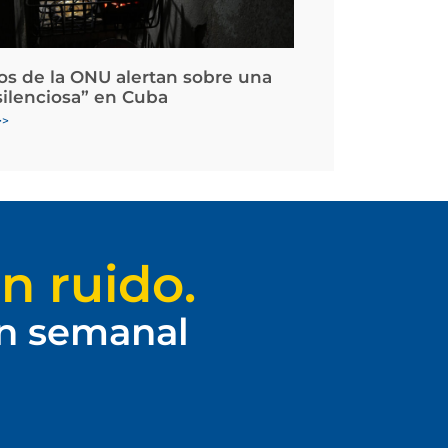
os de la ONU alertan sobre una
silenciosa” en Cuba
>>
n ruido.
ín semanal