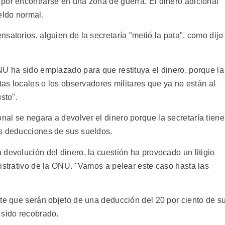
por encontrarse en una zona de guerra. El dinero adicional
eldo normal.
satorios, alguien de la secretaría "metió la pata", como dijo
NU ha sido emplazado para que restituya el dinero, porque la
tas locales o los observadores militares que ya no están al
sto".
al se negara a devolver el dinero porque la secretaría tiene
es deducciones de sus sueldos.
devolución del dinero, la cuestión ha provocado un litigio
istrativo de la ONU. "Vamos a pelear este caso hasta las
nte que serán objeto de una deducción del 20 por ciento de s
 sido recobrado.