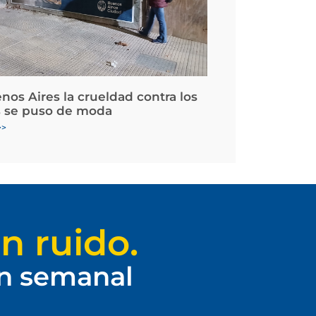
nos Aires la crueldad contra los
 se puso de moda
>>
n ruido.
ín semanal