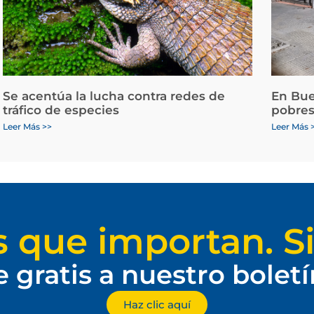
Se acentúa la lucha contra redes de
En Bue
tráfico de especies
pobres
Leer Más >>
Leer Más 
s que importan. Si
e gratis a nuestro bolet
Haz clic aquí