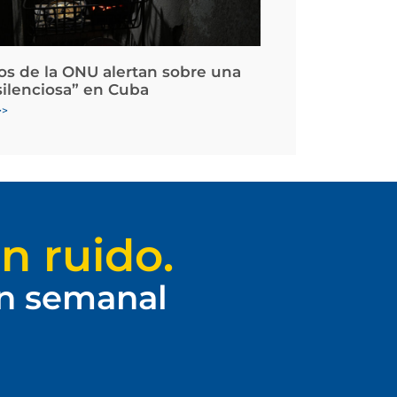
os de la ONU alertan sobre una
silenciosa” en Cuba
>>
n ruido.
ín semanal