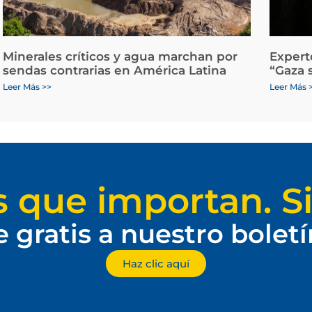
Minerales críticos y agua marchan por
Expert
sendas contrarias en América Latina
“Gaza 
Leer Más >>
Leer Más 
s que importan. Si
e gratis a nuestro bolet
Haz clic aquí