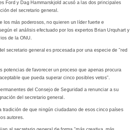
nes Ford y Dag Hammarskjold acusó a las dos principales
ión del secretario general.
e los más poderosos, no quieren un líder fuerte e
egún el análisis efectuado por los expertos Brian Urquhart y
rios de la ONU.
 del secretario general es procesada por una especie de "red
es potencias de favorecer un proceso que apenas procura
aceptable que pueda superar cinco posibles vetos".
 permanentes del Consejo de Seguridad a renunciar a su
gnación del secretario general.
la tradición de que ningún ciudadano de esos cinco países
los autores.
ijan al secretario general de forma "más creativa, más