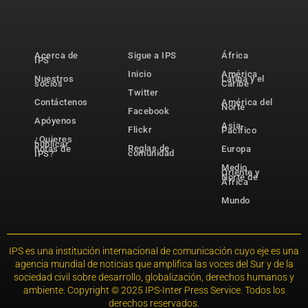
Acerca de
Sigue a IPS
África
IPS
Inicio
América
Nuestros
Latina y el
socios
Caribe
Twitter
Contáctenos
América del
Norte
Facebook
Apóyenos
Asia-
Flickr
Pacífico
¿Quieres
publicar
Reglas de
notas de
Europa
comunidad
IPS?
Medio
Oriente y
Norte de
África
Mundo
IPS es una institución internacional de comunicación cuyo eje es una
agencia mundial de noticias que amplifica las voces del Sur y de la
sociedad civil sobre desarrollo, globalización, derechos humanos y
ambiente. Copyright © 2025 IPS-Inter Press Service. Todos los
derechos reservados.