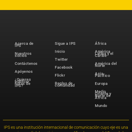
Acerca de
Sigue a IPS
África
IPS
Inicio
América
Nuestros
Latina y el
socios
Caribe
Twitter
Contáctenos
América del
Norte
Facebook
Apóyenos
Asia-
Flickr
Pacífico
¿Quieres
publicar
Reglas de
notas de
Europa
comunidad
IPS?
Medio
Oriente y
Norte de
África
Mundo
IPS es una institución internacional de comunicación cuyo eje es una