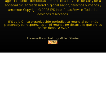
agencia mundial de noticias que amplifica las voces del Sur y de la
sociedad civil sobre desarrollo, globalización, derechos humanos y
ambiente. Copyright © 2025 IPS-Inter Press Service. Todos los
derechos reservados.
IPS es la única organización periodística mundial con más
personal y corresponsales en el mundo en desarrollo que en los
países ricos. DONAR
Desarrollo & Hosting: Atiko.Studio