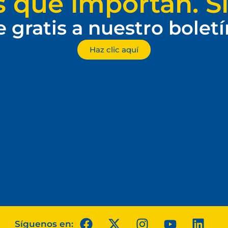
s que importan. Si
e gratis a nuestro bolet
Haz clic aquí
Síguenos en: