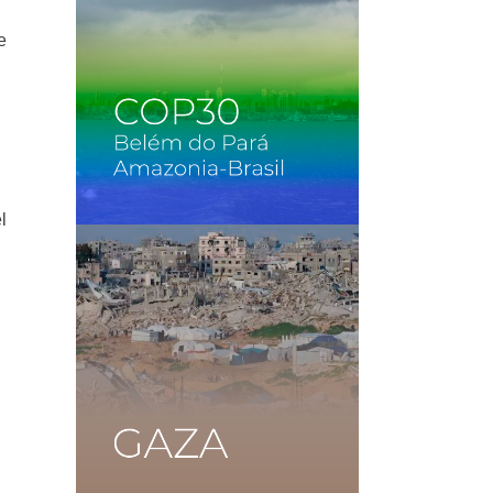
e
l
l