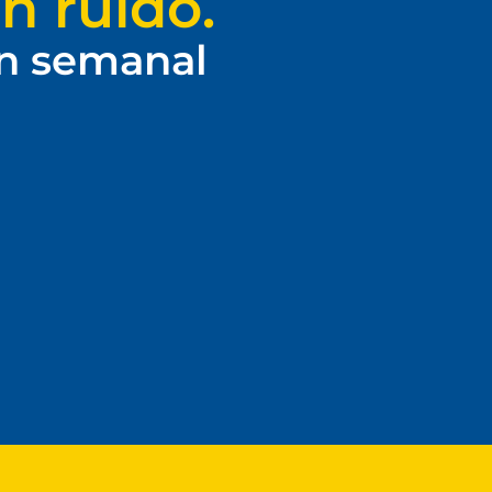
n ruido.
ín semanal