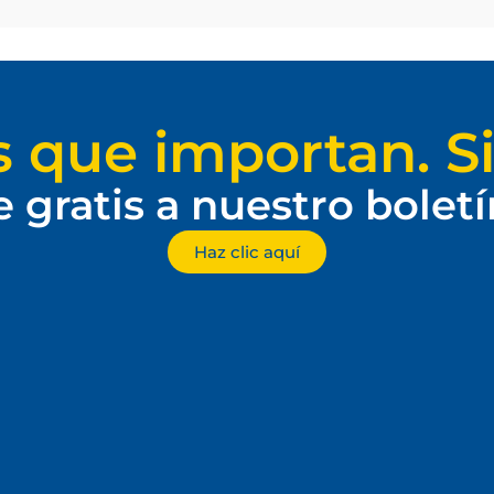
s que importan. Si
e gratis a nuestro bolet
Haz clic aquí