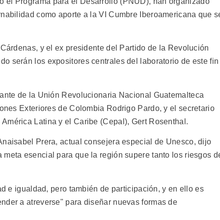
o el Programa para el Desarrollo (PNUD), han organizado
ernabilidad como aporte a la VI Cumbre Iberoamericana que s
 Cárdenas, y el ex presidente del Partido de la Revolución
 serán los expositores centrales del laboratorio de este fin
ndante de la Unión Revolucionaria Nacional Guatemalteca
iones Exteriores de Colombia Rodrigo Pardo, y el secretario
América Latina y el Caribe (Cepal), Gert Rosenthal.
Anaisabel Prera, actual consejera especial de Unesco, dijo
 meta esencial para que la región supere tanto los riesgos d
ad e igualdad, pero también de participación, y en ello es
ender a atreverse" para diseñar nuevas formas de