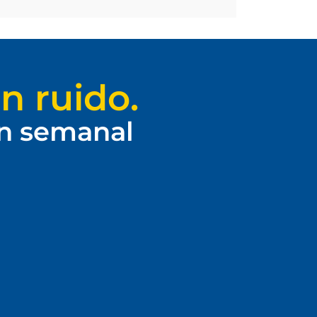
n ruido.
ín semanal