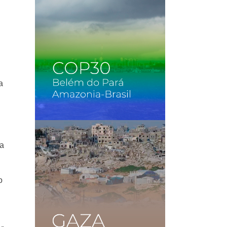
a
sa
o