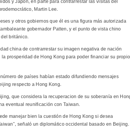
dos y Japón, en parte para contrarrestar las visitas del
 prodemocrático, Martin Lee.
neses y otros gobiernos que él es una figura más autorizada
tambaleante gobernador Patten, y el punto de vista chino
del británico.
esidad china de contrarrestar su imagen negativa de nación
 la prosperidad de Hong Kong para poder financiar su propi
 número de países habían estado difundiendo mensajes
eijing respecto a Hong Kong.
ijing, que considera la recuperacion de su soberanía en Hon
a eventual reunificación con Taiwan.
ede manejar bien la cuestión de Hong Kong si desea
Taiwan", señaló un diplomático occidental basado en Beijing.