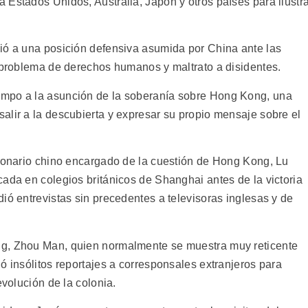
 Estados Unidos, Australia, Japón y otros países para ilustr
ió a una posición defensiva asumida por China ante las
l problema de derechos humanos y maltrato a disidentes.
empo a la asunción de la soberanía sobre Hong Kong, una
alir a la descubierta y expresar su propio mensaje sobre el
cionario chino encargado de la cuestión de Hong Kong, Lu
ada en colegios británicos de Shanghai antes de la victoria
ió entrevistas sin precedentes a televisoras inglesas y de
ng, Zhou Man, quien normalmente se muestra muy reticente
ó insólitos reportajes a corresponsales extranjeros para
evolución de la colonia.