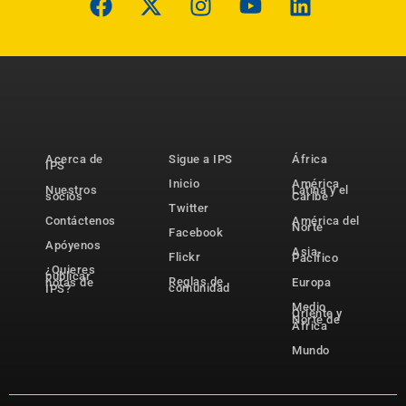
Acerca de
Sigue a IPS
África
IPS
Inicio
América
Nuestros
Latina y el
socios
Caribe
Twitter
Contáctenos
América del
Norte
Facebook
Apóyenos
Asia-
Flickr
Pacífico
¿Quieres
publicar
Reglas de
notas de
Europa
comunidad
IPS?
Medio
Oriente y
Norte de
África
Mundo