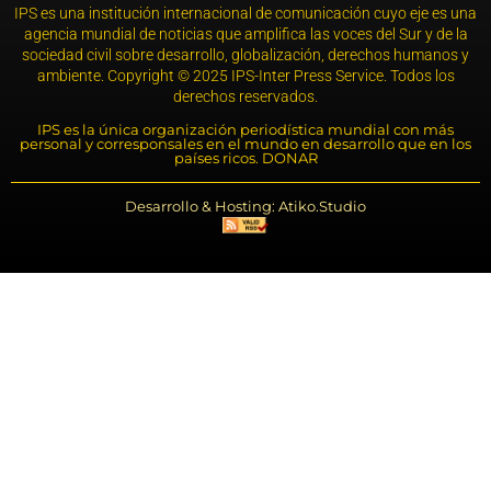
IPS es una institución internacional de comunicación cuyo eje es una
agencia mundial de noticias que amplifica las voces del Sur y de la
sociedad civil sobre desarrollo, globalización, derechos humanos y
ambiente. Copyright © 2025 IPS-Inter Press Service. Todos los
derechos reservados.
IPS es la única organización periodística mundial con más
personal y corresponsales en el mundo en desarrollo que en los
países ricos. DONAR
Desarrollo & Hosting: Atiko.Studio