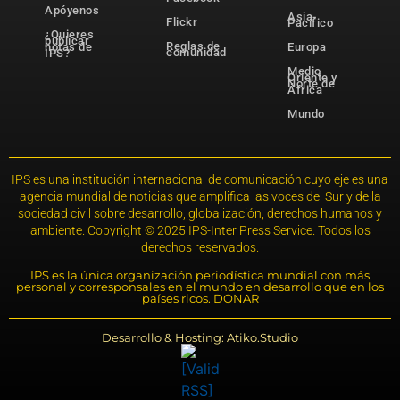
Apóyenos
Asia-
Flickr
Pacífico
¿Quieres
publicar
Reglas de
notas de
Europa
comunidad
IPS?
Medio
Oriente y
Norte de
África
Mundo
IPS es una institución internacional de comunicación cuyo eje es una
agencia mundial de noticias que amplifica las voces del Sur y de la
sociedad civil sobre desarrollo, globalización, derechos humanos y
ambiente. Copyright © 2025 IPS-Inter Press Service. Todos los
derechos reservados.
IPS es la única organización periodística mundial con más
personal y corresponsales en el mundo en desarrollo que en los
países ricos. DONAR
Desarrollo & Hosting: Atiko.Studio