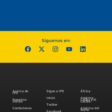
Síguenos en:
Acerca de
Sigue a IPS
África
IPS
Inicio
América
Nuestros
Latina y el
socios
Caribe
Twitter
Contáctenos
América del
Norte
Facebook