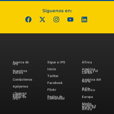
Síguenos en:
Acerca de
Sigue a IPS
África
IPS
Inicio
América
Nuestros
Latina y el
socios
Caribe
Twitter
Contáctenos
América del
Norte
Facebook
Apóyenos
Asia-
Flickr
Pacífico
¿Quieres
publicar
Reglas de
notas de
Europa
comunidad
IPS?
Medio
Oriente y
Norte de
África