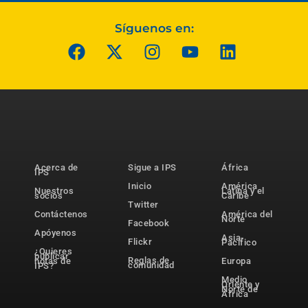
Síguenos en:
Acerca de
Sigue a IPS
África
IPS
Inicio
América
Nuestros
Latina y el
socios
Caribe
Twitter
Contáctenos
América del
Norte
Facebook
Apóyenos
Asia-
Flickr
Pacífico
¿Quieres
publicar
Reglas de
notas de
Europa
comunidad
IPS?
Medio
Oriente y
Norte de
África