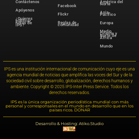
Contáctenos
América del
Norte
Facebook
Apóyenos
Asia-
Flickr
Pacífico
¿Quieres
publicar
Reglas de
notas de
Europa
comunidad
IPS?
Medio
Oriente y
Norte de
África
Mundo
IPS es una institución internacional de comunicación cuyo eje es una
agencia mundial de noticias que amplifica las voces del Sur y de la
sociedad civil sobre desarrollo, globalización, derechos humanos y
ambiente. Copyright © 2025 IPS-Inter Press Service. Todos los
derechos reservados.
IPS es la única organización periodística mundial con más
personal y corresponsales en el mundo en desarrollo que en los
países ricos. DONAR
Desarrollo & Hosting: Atiko.Studio