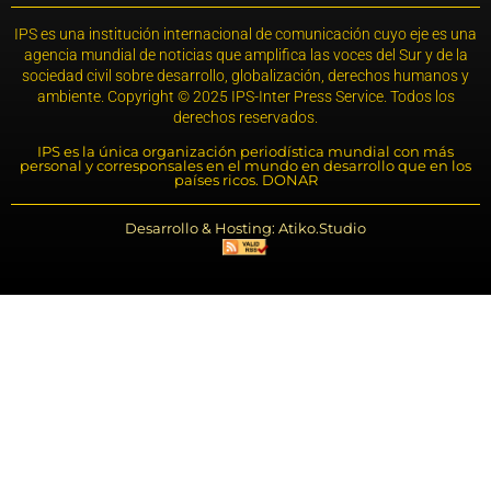
IPS es una institución internacional de comunicación cuyo eje es una
agencia mundial de noticias que amplifica las voces del Sur y de la
sociedad civil sobre desarrollo, globalización, derechos humanos y
ambiente. Copyright © 2025 IPS-Inter Press Service. Todos los
derechos reservados.
IPS es la única organización periodística mundial con más
personal y corresponsales en el mundo en desarrollo que en los
países ricos. DONAR
Desarrollo & Hosting: Atiko.Studio