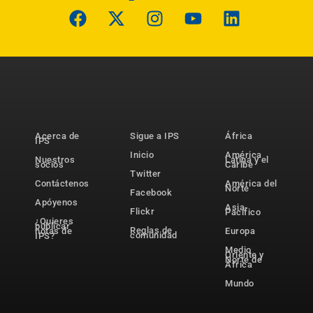
Acerca de
Sigue a IPS
África
IPS
Inicio
América
Nuestros
Latina y el
socios
Caribe
Twitter
Contáctenos
América del
Norte
Facebook
Apóyenos
Asia-
Flickr
Pacífico
¿Quieres
publicar
Reglas de
notas de
Europa
comunidad
IPS?
Medio
Oriente y
Norte de
África
Mundo