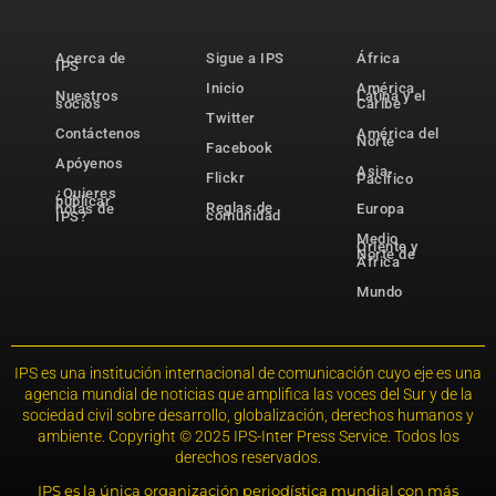
Acerca de
Sigue a IPS
África
IPS
Inicio
América
Nuestros
Latina y el
socios
Caribe
Twitter
Contáctenos
América del
Norte
Facebook
Apóyenos
Asia-
Flickr
Pacífico
¿Quieres
publicar
Reglas de
notas de
Europa
comunidad
IPS?
Medio
Oriente y
Norte de
África
Mundo
IPS es una institución internacional de comunicación cuyo eje es una
agencia mundial de noticias que amplifica las voces del Sur y de la
sociedad civil sobre desarrollo, globalización, derechos humanos y
ambiente. Copyright © 2025 IPS-Inter Press Service. Todos los
derechos reservados.
IPS es la única organización periodística mundial con más