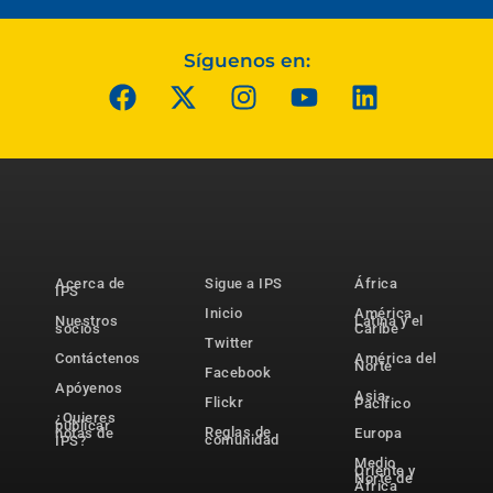
Síguenos en:
Acerca de
Sigue a IPS
África
IPS
Inicio
América
Nuestros
Latina y el
socios
Caribe
Twitter
Contáctenos
América del
Norte
Facebook
Apóyenos
Asia-
Flickr
Pacífico
¿Quieres
publicar
Reglas de
notas de
Europa
comunidad
IPS?
Medio
Oriente y
Norte de
África